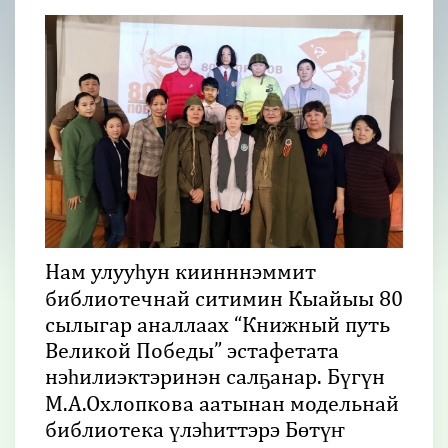
Нам улууһун киинннэммит
библиотечнай ситимин Кыайыы 80
сылыгар аналлаах “Книжный путь
Великой Победы” эстафетата
нэһилиэктэринэн салҕанар. Бүгүн
М.А.Охлопкова аатынан модельнай
библиотека үлэһиттэрэ Бөтүҥ