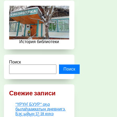
История библиотеки
Поиск
Поиск
Свежие записи
“ҮРҮҤ БУУР” оҕо
былаһааккатын дневнигэ.
Бэс ыйын 17-18 күнэ