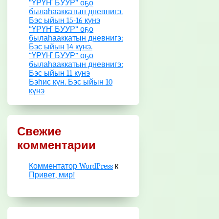
“ҮРҮҤ БУУР” оҕо
былаһааккатын дневнигэ.
Бэс ыйын 15-16 күнэ
“ҮРҮҤ БУУР” оҕо
былаһааккатын дневнигэ:
Бэс ыйын 14 күнэ.
“ҮРҮҤ БУУР” оҕо
былаһааккатын дневнигэ:
Бэс ыйын 11 күнэ
Бэһис күн. Бэс ыйын 10
күнэ
Свежие
комментарии
Комментатор WordPress
к
Привет, мир!