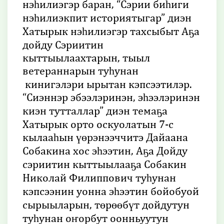
нэһилиэгэр баран, “Сэрии биһиги
нэһилиэкпит историятыгар” диэн
Хатырык нэһилиэгэр тахсыбыт Аҕа
дойду Сэриитин
кыттыылаахтарын, тыыл
ветераннарын туһунан
кинигэлэри ырытан кэпсээтилэр.
“Сиэннэр эбээлэринэн, эһээлэринэн
киэн тутталлар” диэн темаҕа
Хатырык орто оскуолатын 7-с
кылааһын үөрэнээччитэ Дайаана
Собакина хос эһээтин, Аҕа Дойду
сэриитин кыттыылааҕа Собакин
Николай Филиппович туһунан
кэпсээнин уонна эһээтин бойобуой
сырыыларын, төрөөбүт дойдутун
туһунан оҥорбут оонньуутун