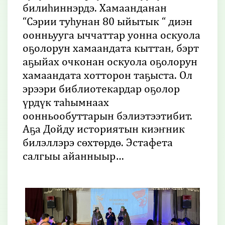
билиһиннэрдэ. Хамаанданан
“Сэрии туһунан 80 ыйытык “ диэн
оонньууга ыччаттар уонна оскуола
оҕолорун хамаандата кыттан, бэрт
аҕыйах очконан оскуола оҕолорун
хамаандата хотторон таҕыста. Ол
эрээри библиотекардар оҕолор
үрдүк таһымнаах
оонньообуттарын бэлиэтээтибит.
Аҕа Дойду историятын киэҥник
билэллэрэ сөхтөрдө. Эстафета
салгыы айанныыр…