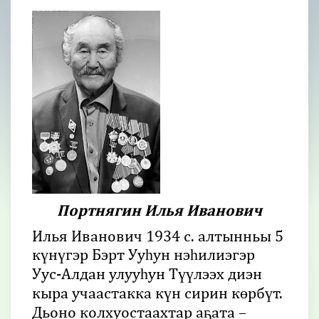
Портнягин Илья Иванович
Илья Иванович 1934 с. алтынньы 5
күнүгэр Бэрт Ууһун нэһилиэгэр
Уус-Алдан улууһун Түүлээх диэн
кыра учаастакка күн сирин көрбүт.
Дьоно колхуостаахтар аҕата –