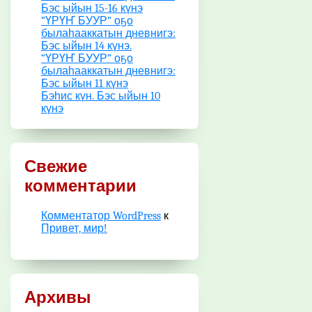
Бэс ыйын 15-16 күнэ
“ҮРҮҤ БУУР” оҕо
былаһааккатын дневнигэ:
Бэс ыйын 14 күнэ.
“ҮРҮҤ БУУР” оҕо
былаһааккатын дневнигэ:
Бэс ыйын 11 күнэ
Бэһис күн. Бэс ыйын 10
күнэ
Свежие
комментарии
Комментатор WordPress
к
Привет, мир!
Архивы