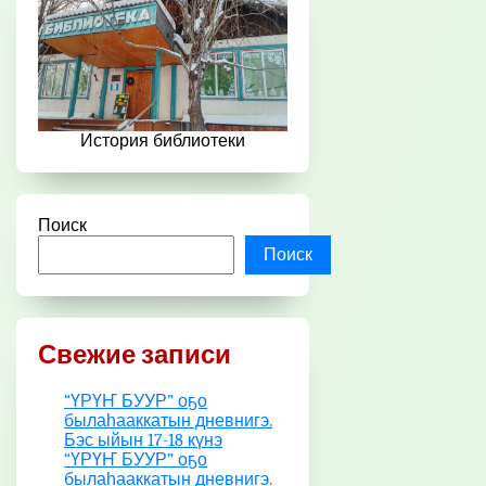
История библиотеки
Поиск
Поиск
Свежие записи
“ҮРҮҤ БУУР” оҕо
былаһааккатын дневнигэ.
Бэс ыйын 17-18 күнэ
“ҮРҮҤ БУУР” оҕо
былаһааккатын дневнигэ.