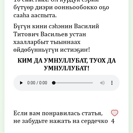
бүтүөр диэри оонньообокко оҕо
сааһа ааспыта.
Бүгүн кини сэһэнин Василий
Титович Васильев устан
хаалларбыт тыыннаах
өйдөбүнньүгүн истиэҕиҥ!
КИМ ДА УМНУЛЛУБАТ, ТУОХ ДА
УМНУЛЛУБАТ!
Если вам понравилась статья,
не забудьте нажать на сердечко
4