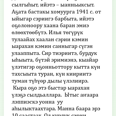
сылгыһыт, ийэтэ – ыанньыксыт.
Аҕата бастакы хомуурга 1941 с. от
ыйыгар сэриигэ барбыта, ийэтэ
оҕолоноору хаана баран эмиэ
өлөөхтөөбүтэ. Илья төгүрүк
тулаайах хаалан сэрии кэмин
ыарахан кэмин санныгар сүгэн
улааппыта. Сир тиэриитэ, бурдук
ыһыыта, бүтэй эримиэнэ, кыайар
үлэтигэр оҕонньоттору кытта күн
тахсыыта туран, күн киириитэ
туман түһүөр дылы үлэлиирэ.
Кыра оҕо этэ быстар ыарахан
үлэҕэ сылдьаллара. Ытыс аҥаара
лэппиэскэ уонна уу
аһылыктаахтара. Манна баара эрэ
10 саастаах. Ол курдук сэрии