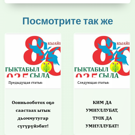
Посмотрите так же
Предыдущая статья:
Следующая статья:
Оонньооботох оҕо
КИМ ДА
саастаах ытык
УМНУЛЛУБАТ,
дьоммутугар
ТУОХ ДА
сүгүрүйэбит!
УМНУЛЛУБАТ!