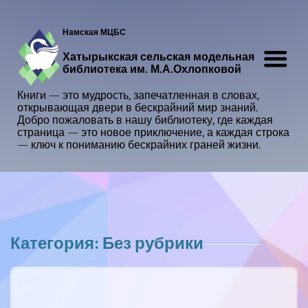
Намская МЦБС
Хатырыкская сельская модельная
библиотека им. М.А.Охлопковой
Книги — это мудрость, запечатленная в словах,
открывающая двери в бескрайний мир знаний.
Добро пожаловать в нашу библиотеку, где каждая
страница — это новое приключение, а каждая строка
— ключ к пониманию бескрайних граней жизни.
Категория: Без рубрики