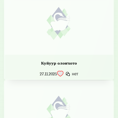
Куйуур олоҥхото
27.11.2025
нет