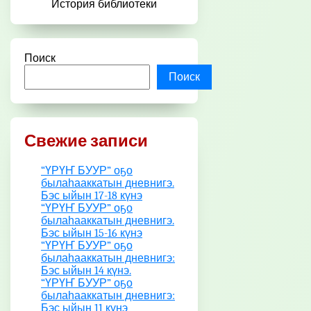
История библиотеки
Поиск
Поиск
Свежие записи
“ҮРҮҤ БУУР” оҕо
былаһааккатын дневнигэ.
Бэс ыйын 17-18 күнэ
“ҮРҮҤ БУУР” оҕо
былаһааккатын дневнигэ.
Бэс ыйын 15-16 күнэ
“ҮРҮҤ БУУР” оҕо
былаһааккатын дневнигэ:
Бэс ыйын 14 күнэ.
“ҮРҮҤ БУУР” оҕо
былаһааккатын дневнигэ:
Бэс ыйын 11 күнэ