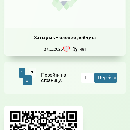
Хатырык – олоҥхо дойдута
27.11.2025
нет
1
2
Перейти на
Перейти
»
страницу: